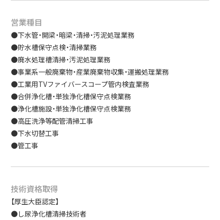
営業種目
●下水管・開梁・暗梁・清掃・汚泥処理業務
●貯水槽保守点検・清掃業務
●廃水処理槽清掃・汚泥処理業務
●事業系一般廃棄物・産業廃棄物収集・運搬処理業務
●工業用TVファイバースコープ管内検査業務
●合併浄化槽・単独浄化槽保守点検業務
●浄化槽施設・単独浄化槽保守点検業務
●高圧洗浄等配管清掃工事
●下水切替工事
●管工事
技術資格取得
【厚生大臣認定】
●し尿浄化槽清掃技術者