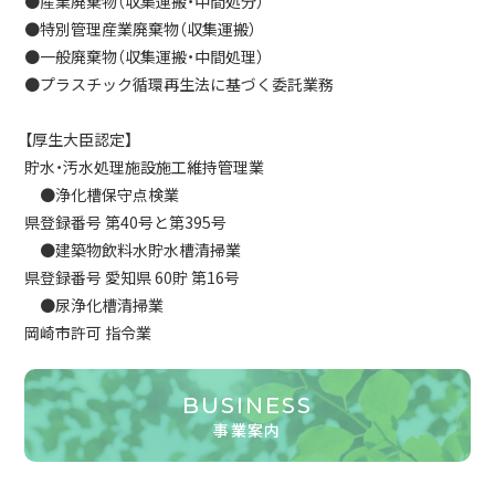
●産業廃棄物（収集運搬・中間処分）
●特別管理産業廃棄物（収集運搬）
●一般廃棄物（収集運搬・中間処理）
●プラスチック循環再生法に基づく委託業務
【厚生大臣認定】
貯水・汚水処理施設施工維持管理業
●浄化槽保守点検業
県登録番号 第40号と第395号
●建築物飲料水貯水槽清掃業
県登録番号 愛知県 60貯 第16号
●尿浄化槽清掃業
岡崎市許可 指令業
BUSINESS
事業案内