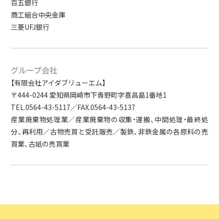
百五銀行
商工組合中央金庫
三菱UFJ銀行
グループ会社
【有限会社アイダブリューエム】
〒444-0244 愛知県岡崎市下青野町字喜昌島1番地1
TEL.0564-43-5117／FAX.0564-43-5137
産業廃棄物処理業／産業廃棄物の収集・運搬、中間処理・最終処
分、再利用／古物売買と受託販売／製鉄、非鉄金属の各原料の売
買業、古紙の売買業