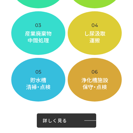
03
04
産業廃棄物
し尿汲取
中間処理
運搬
05
06
貯水槽
浄化槽施設
清掃・点検
保守・点検
詳しく見る