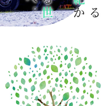
へ。
てる
世
か