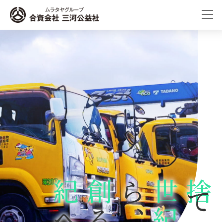
紀
創
ら
、
世紀
捨
る